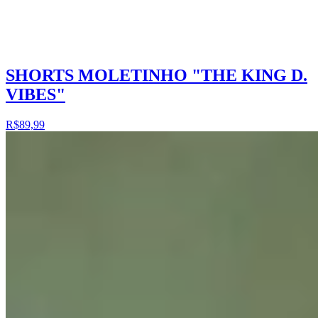
SHORTS MOLETINHO "THE KING D.
VIBES"
R$89,99